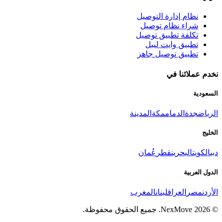
نظام إدارة التوصيل
شراء نظام توصيل
تكلفة تطبيق توصيل
تطبيق وايت ليبل
تطبيق توصيل جاهز
نخدم عملائنا في
السعودية
الرياض
جدة
الدمام
مكة
المدينة
الخليج
دبي
الكويت
البحرين
قطر
عُمان
الدول العربية
الأردن
مصر
العراق
لبنان
المغرب
©
2026
NexMove.
جميع الحقوق محفوظة.