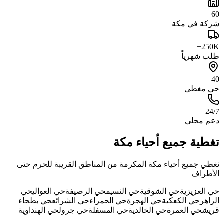
60+
شركة في مكة
250K+
طلب شهرياً
40+
حي مغطى
24/7
دعم محلي
تغطية جميع أحياء مكة
نغطي جميع أحياء مكة المكرمة من المناطق القريبة للحرم حتى
الأطراف
حي العزيزية
حي الشوقية
حي النسيم
حي الرصيفة
حي العوالي
حي
الزاهر
حي الكعكية
حي الهجرة
حي الحمراء
حي الشرائع
حي بطحاء
قريش
حي العمرة
حي الخالدية
حي المسفلة
حي جرول
حي الهنداوية