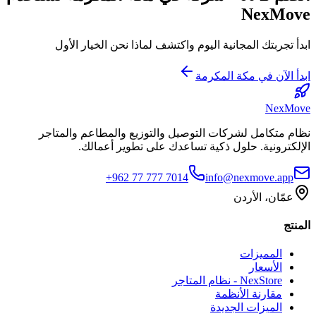
NexMove
ابدأ تجربتك المجانية اليوم واكتشف لماذا نحن الخيار الأول
ابدأ الآن في مكة المكرمة
NexMove
نظام متكامل لشركات التوصيل والتوزيع والمطاعم والمتاجر
الإلكترونية. حلول ذكية تساعدك على تطوير أعمالك.
+962 77 777 7014
info@nexmove.app
عمّان، الأردن
المنتج
المميزات
الأسعار
NexStore - نظام المتاجر
مقارنة الأنظمة
الميزات الجديدة