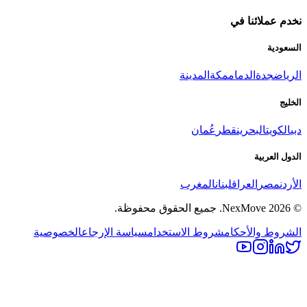
نخدم عملائنا في
السعودية
الرياض
جدة
الدمام
مكة
المدينة
الخليج
دبي
الكويت
البحرين
قطر
عُمان
الدول العربية
الأردن
مصر
العراق
لبنان
المغرب
©
2026
NexMove.
جميع الحقوق محفوظة.
الشروط والأحكام
شروط الاستخدام
سياسة الإرجاع
الخصوصية