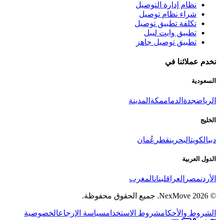
نظام إدارة التوصيل
شراء نظام توصيل
تكلفة تطبيق توصيل
تطبيق وايت ليبل
تطبيق توصيل جاهز
نخدم عملائنا في
السعودية
الرياض
جدة
الدمام
مكة
المدينة
الخليج
دبي
الكويت
البحرين
قطر
عُمان
الدول العربية
الأردن
مصر
العراق
لبنان
المغرب
©
2026
NexMove.
جميع الحقوق محفوظة.
الشروط والأحكام
شروط الاستخدام
سياسة الإرجاع
الخصوصية