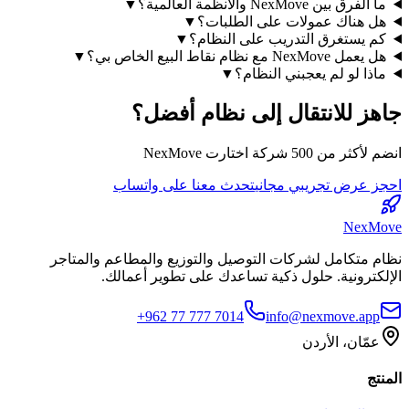
ما الفرق بين NexMove والأنظمة العالمية؟
▼
هل هناك عمولات على الطلبات؟
▼
كم يستغرق التدريب على النظام؟
▼
هل يعمل NexMove مع نظام نقاط البيع الخاص بي؟
▼
ماذا لو لم يعجبني النظام؟
▼
جاهز للانتقال إلى نظام أفضل؟
انضم لأكثر من 500 شركة اختارت NexMove
احجز عرض تجريبي مجاني
تحدث معنا على واتساب
NexMove
نظام متكامل لشركات التوصيل والتوزيع والمطاعم والمتاجر
الإلكترونية. حلول ذكية تساعدك على تطوير أعمالك.
+962 77 777 7014
info@nexmove.app
عمّان، الأردن
المنتج