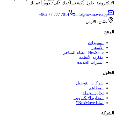
لإلكترونية. حلول ذكية تساعدك على تطوير أعمالك.
+962 77 777 7014
info@nexmove.app
عمّان، الأردن
لمنتج
المميزات
الأسعار
NexStore - نظام المتاجر
مقارنة الأنظمة
الميزات الجديدة
لحلول
شركات التوصيل
المطاعم
تجارة الجملة
التجارة الإلكترونية
لماذا NexMove؟
لشركة