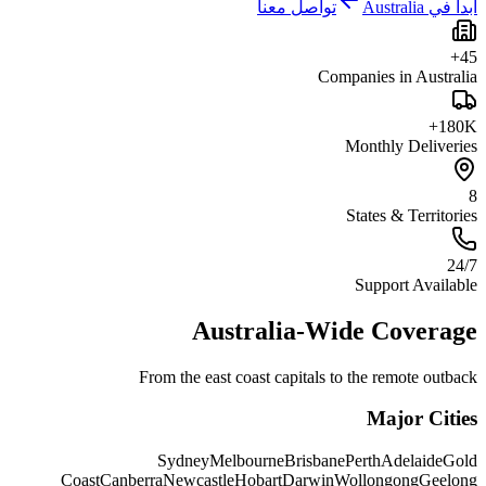
ابدأ في Australia
تواصل معنا
45+
Companies in Australia
180K+
Monthly Deliveries
8
States & Territories
24/7
Support Available
Australia-Wide Coverage
From the east coast capitals to the remote outback
Major Cities
Sydney
Melbourne
Brisbane
Perth
Adelaide
Gold
Coast
Canberra
Newcastle
Hobart
Darwin
Wollongong
Geelong