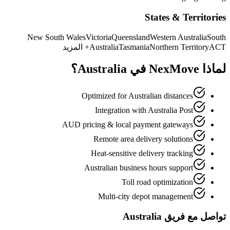
States & Territories
New South Wales
Victoria
Queensland
Western Australia
South
ACT
Northern Territory
Tasmania
Australia
+ المزيد
لماذا NexMove في Australia؟
Optimized for Australian distances
Integration with Australia Post
AUD pricing & local payment gateways
Remote area delivery solutions
Heat-sensitive delivery tracking
Australian business hours support
Toll road optimization
Multi-city depot management
تواصل مع فريق Australia