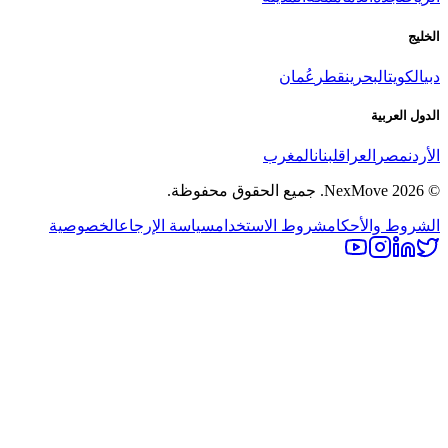
الخليج
دبي
الكويت
البحرين
قطر
عُمان
الدول العربية
الأردن
مصر
العراق
لبنان
المغرب
©
2026
NexMove.
جميع الحقوق محفوظة.
الشروط والأحكام
شروط الاستخدام
سياسة الإرجاع
الخصوصية