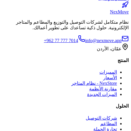
NexMove
نظام متكامل لشركات التوصيل والتوزيع والمطاعم والمتاجر
الإلكترونية. حلول ذكية تساعدك على تطوير أعمالك.
+962 77 777 7014
info@nexmove.app
عمّان، الأردن
المنتج
المميزات
الأسعار
NexStore - نظام المتاجر
مقارنة الأنظمة
الميزات الجديدة
الحلول
شركات التوصيل
المطاعم
تجارة الجملة