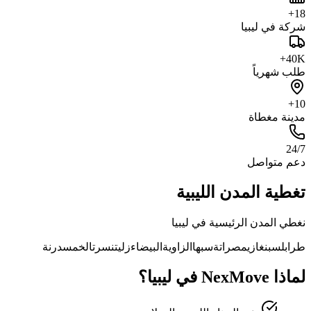
18+
شركة في ليبيا
40K+
طلب شهرياً
10+
مدينة مغطاة
24/7
دعم متواصل
تغطية المدن الليبية
نغطي المدن الرئيسية في ليبيا
طرابلس
بنغازي
مصراتة
سبها
الزاوية
البيضاء
زليتن
سرت
الخمس
درنة
لماذا NexMove في ليبيا؟