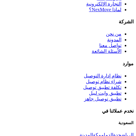
التجارة الإلكترونية
لماذا NexMove؟
الشركة
من نحن
المدونة
تواصل معنا
الأسئلة الشائعة
موارد
نظام إدارة التوصيل
شراء نظام توصيل
تكلفة تطبيق توصيل
تطبيق وايت ليبل
تطبيق توصيل جاهز
نخدم عملائنا في
السعودية
الرياض
جدة
الدمام
مكة
المدينة