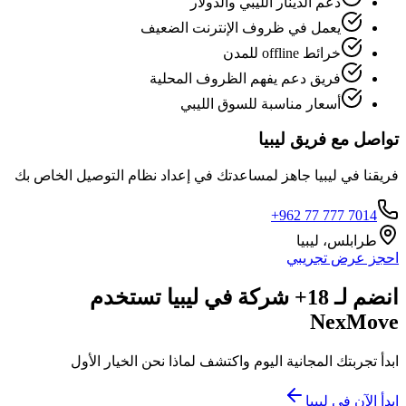
دعم الدينار الليبي والدولار
يعمل في ظروف الإنترنت الضعيف
خرائط offline للمدن
فريق دعم يفهم الظروف المحلية
أسعار مناسبة للسوق الليبي
تواصل مع فريق ليبيا
فريقنا في ليبيا جاهز لمساعدتك في إعداد نظام التوصيل الخاص بك
+962 77 777 7014
طرابلس، ليبيا
احجز عرض تجريبي
انضم لـ 18+ شركة في ليبيا تستخدم
NexMove
ابدأ تجربتك المجانية اليوم واكتشف لماذا نحن الخيار الأول
ابدأ الآن في ليبيا